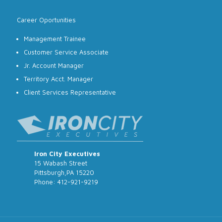
Career Oportunities
Management Trainee
Customer Service Associate
Jr. Account Manager
Territory Acct. Manager
Client Services Representative
Iron City Executives
15 Wabash Street
Pittsburgh,PA 15220
Phone: 412-921-9219