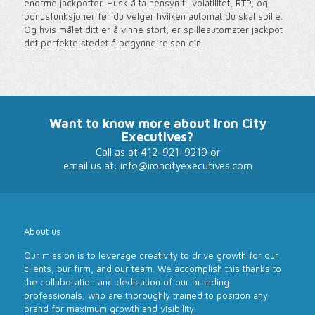
enorme jackpotter. Husk å ta hensyn til volatilitet, RTP, og
bonusfunksjoner før du velger hvilken automat du skal spille.
Og hvis målet ditt er å vinne stort, er spilleautomater jackpot
det perfekte stedet å begynne reisen din.
Want to know more about Iron City
Executives?
Call as at 412-921-9219 or
email us at:
info@ironcityexecutives.com
About us
Our mission is to leverage creativity to drive growth for our
clients, our firm, and our team. We accomplish this thanks to
the collaboration and dedication of our branding
professionals, who are thoroughly trained to position any
brand for maximum growth and visibility.