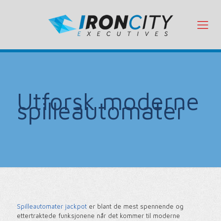
Utforsk moderne
spilleautomater
Spilleautomater jackpot
er blant de mest spennende og
ettertraktede funksjonene når det kommer til moderne